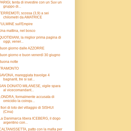
PARIGI, tenta di investire con un Suv un
gruppo di...
TERREMOTI, scossa (3,9) a sei
chilometri da AMATRICE
FULMINE sull'Empire
Una mattina, nel bosco
QUOTIDIANI, la miglior prima pagina di
oggi, vener...
Buon giorno dalle AZZORRE
Buon giorno e buon venerdì 30 giugno
Buona notte
TRAMONTO
SAVONA, mareggiata travolge 4
bagnanti, tre si sal...
SAN DONATO MILANESE, vigile spara
al vicecomandant...
LONDRA, formalmente accusata di
omicidio la coinqu...
I fiori di loto del villaggio di SISHUI
(Cina)
La Danimarca libera ICEBERG, il dogo
argentino con...
CALTANISSETTA, patto con la mafia per