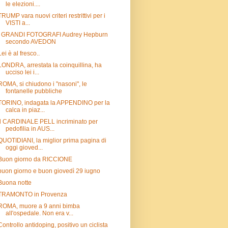
le elezioni....
TRUMP vara nuovi criteri restrittivi per i
VISTI a...
I GRANDI FOTOGRAFI Audrey Hepburn
secondo AVEDON
Lei è al fresco..
LONDRA, arrestata la coinquillina, ha
ucciso lei i...
ROMA, si chiudono i "nasoni", le
fontanelle pubbliche
TORINO, indagata la APPENDINO per la
calca in piaz...
Il CARDINALE PELL incriminato per
pedofilia in AUS...
QUOTIDIANI, la miglior prima pagina di
oggi gioved...
Buon giorno da RICCIONE
buon giorno e buon giovedì 29 iugno
Buona notte
TRAMONTO in Provenza
ROMA, muore a 9 anni bimba
all'ospedale. Non era v...
Controllo antidoping, positivo un ciclista