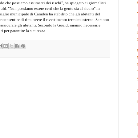
do che possiamo assumerci dei rischi", ha spiegato ai giornalisti
d. "Non possiamo essere certi che la gente sia al sicuro" in
siglio municipale di Camden ha stabilito che gli abitanti del
r consentire di rimuovere il rivestimento termico esterno. Saranno
r rassicurare gli abitanti. Secondo la Gould, saranno necessarie
ri per garantire la sicurezza.