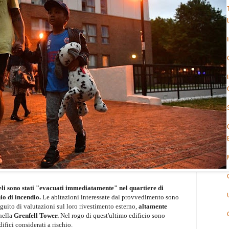
li sono stati "evacuati immediatamente" nel quartiere di
io di incendio.
Le abitazioni interessate dal provvedimento sono
eguito di valutazioni sul loro rivestimento esterno,
altamente
 nella
Grenfell Tower.
Nel rogo di quest'ultimo edificio sono
fici considerati a rischio.