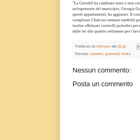
"La Grenfell ha cambiato tutto e non cre
un'esponente del municipio, Georgia Goul
questi appartamenti, ha aggiunto. Il con
complesso Chalcots saranno trasferiti pe
inoltre effettuati controlli periodici pe
dalle tre alle quattro settimane per i lavo
Pubblicato da
Unknown
alle
09:16
Etichette:
camdem
,
grattacieli
,
londra
Nessun commento:
Posta un commento