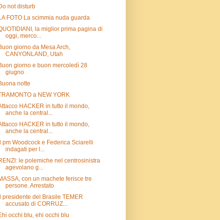
Do not disturb
LA FOTO La scimmia nuda guarda
QUOTIDIANI, la miglior prima pagina di
oggi, merco...
Buon giorno da Mesa Arch,
CANYONLAND, Utah
Buon giorno e buon mercoledì 28
giugno
Buona notte
TRAMONTO a NEW YORK
Attacco HACKER in tutto il mondo,
anche la central...
Attacco HACKER in tutto il mondo,
anche la central...
Il pm Woodcock e Federica Sciarelli
indagati per l...
RENZI: le polemiche nel centrosinistra
agevolano g...
MASSA, con un machete ferisce tre
persone. Arrestato
Il presidente del Brasile TEMER
accusato di CORRUZ...
Ehi occhi blu, ehi occhi blu