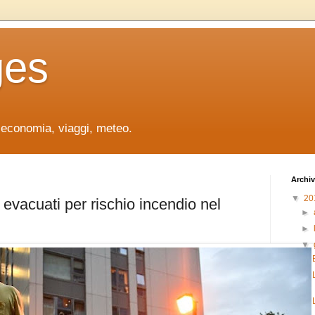
ges
, economia, viaggi, meteo.
Archiv
▼
20
evacuati per rischio incendio nel
►
►
▼