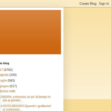
io blog
17
(3702)
agosto
(150)
luglio
(583)
giugno
(517)
Buona notte
LONDRA, concesso un po' di tempo in
più ai genitor...
LA FOTO BRIVIDO Quando i grattacieli
si costruivan...