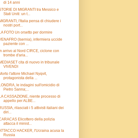
di 14 anni
STORIE DI MIGRANTI tra Messico e
Stati Uniti: un t...
MIGRANTI, l'Italia pensa di chiudere i
nostri port...
LA FOTO Un orsetto per dormire
VENAFRO (Isernia), infermiera uccide
paziente con ...
In arrivo al Nord CIRCE, ciclone con
trombe d'aria...
MEDIASET cita di nuovo in tribunale
VIVENDI
Morto l'attore Michael Nyqvit,
protagonista della ...
LONDRA, le indagini sull'omicidio di
Pietro Sanna;...
LA CASSAZIONE, niente processo di
appello per ALBE...
RUSSIA, rilasciati i 5 attivisti italiani dei
diri...
CARACAS Elicottero della polizia
attacca il minist...
ATTACCO HACKER, l'Ucraina acusa la
Russia