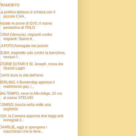
TRAMONTO
La politica italiana si schiera con il
piccolo CHA...
Iniziate le prove di EVO, il nuovo
pendolino di ITALO
CONA (Venezia), migranti contro
migranti: Siamo tr...
LA FOTO Annegato nei pulcini
OLBIA, traghetto urta contro la banchina,
nessun f...
STORIE DI FARI Il St. Joseph, icona dei
Grandi Laghi
Com'è dura la vita dell'orso
BERLINO, il Bundestag approva il
matrimonio gay, l...
MALTEMPO, neve in Alto Adige, 20 cm
al passo STELVIO
COMISO, brucia nella notte una
segheria
USA, la Camera approva due leggi anti
immigrati il...
CHARLIE, oggi si spengono i
macchinari che lo tene...