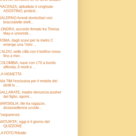
PIACENZA, abbattuto il cinghiale
AGOSTINO, protest...
SALERNO Arresti domiciliari con
braccialetto elett...
LONDRA, accordo firmato tra Thresa
May e unionisti...
ROMA, dagli scavi per la metro C
emerge una "mini ...
CALDO, sette città con il bollino rosso
fino a mer...
COLOMBIA, nave con 170 a bordo
affonda, 6 morti e ...
LA VIGNETTA
Alla TIM l'esclusiva per il mobile dei
diritti tv ...
GALLARATE, madre denuncia pusher
del figlio, sgomi...
MARSIGLIA, lite tra ragazze,
diciassettenne uccide...
Trasparenze
MATURITA', oggi è il giorno del
QUIZZONE
LA FOTO Ritratto