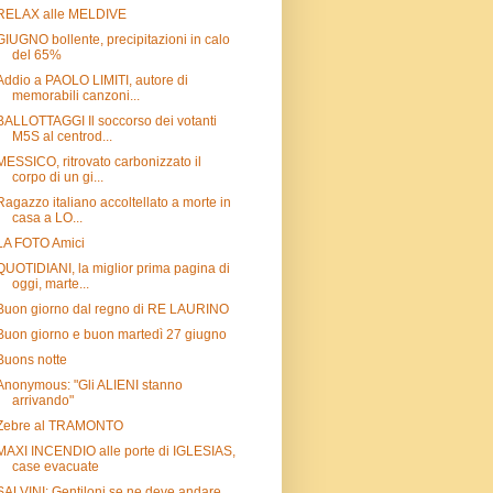
RELAX alle MELDIVE
GIUGNO bollente, precipitazioni in calo
del 65%
Addio a PAOLO LIMITI, autore di
memorabili canzoni...
BALLOTTAGGI Il soccorso dei votanti
M5S al centrod...
MESSICO, ritrovato carbonizzato il
corpo di un gi...
Ragazzo italiano accoltellato a morte in
casa a LO...
LA FOTO Amici
QUOTIDIANI, la miglior prima pagina di
oggi, marte...
Buon giorno dal regno di RE LAURINO
Buon giorno e buon martedì 27 giugno
Buons notte
Anonymous: "Gli ALIENI stanno
arrivando"
Zebre al TRAMONTO
MAXI INCENDIO alle porte di IGLESIAS,
case evacuate
SALVINI: Gentiloni se ne deve andare